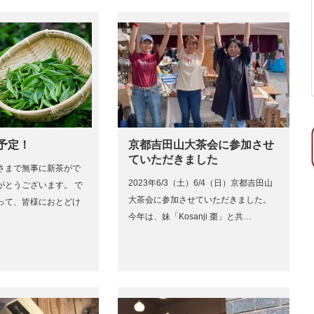
店予定！
京都吉田山大茶会に参加させ
ていただきました
さまで無事に新茶がで
2023年6/3（土）6/4（日）京都吉田山
がとうございます。 で
大茶会に参加させていただきました。
って、皆様におとどけ
今年は、妹「Kosanji 棗」と共…