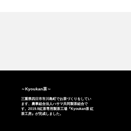
～Kyoukan茶～
三重県四日市市川島町でお茶づくりをしてい
ます、農事組合法人ハサマ共同製茶組合で
す。2019.9紅茶専用製茶工場『Kyoukan茶 紅
茶工房』が完成しました。