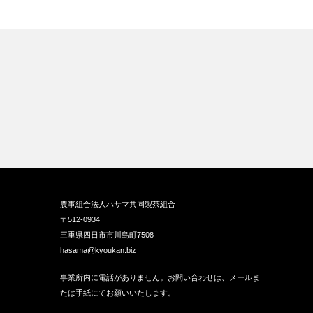
農事組合法人ハサマ共同製茶組合
〒512-0934
三重県四日市市川島町7508
hasama@kyoukan.biz
事業所内に電話がありません。お問い合わせは、メールま
たは手紙にてお願いいたします。