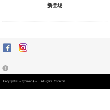
新登場
Copyright ©
～Kyoukan茶～
All Rights Reserved.