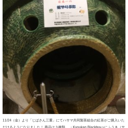
11/24（金）より「じばさん三重」にてハサマ共同製茶組合の紅茶がご購入いた
だけるようになりました！ 商品は３種類。 ・Kyoukan Blackteaべにふうき（サ