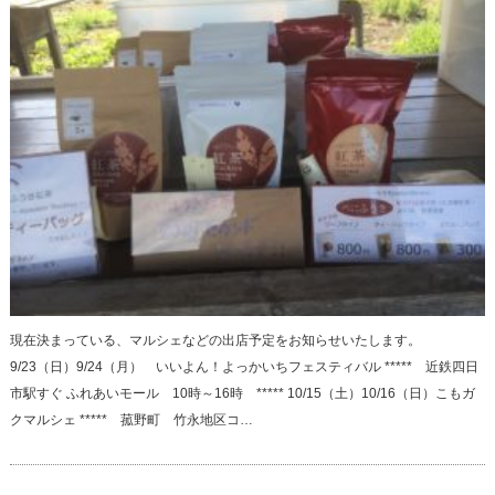
現在決まっている、マルシェなどの出店予定をお知らせいたします。
9/23（日）9/24（月） いいよん！よっかいちフェスティバル ***** 近鉄四日
市駅すぐ ふれあいモール 10時～16時 ***** 10/15（土）10/16（日）こもガ
クマルシェ ***** 菰野町 竹永地区コ…