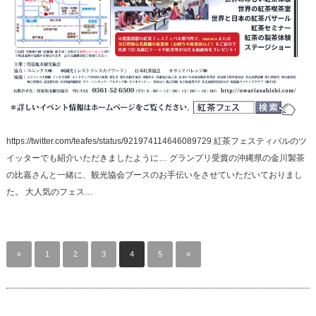
https://twitter.com/teafes/status/921974114646089729 紅茶フェスティバルのツ
イッターでも紹介いただきましたように… グランプリ受賞の沖縄県の金川製茶
の比嘉さんと一緒に、観光協会ブースのお手伝いをさせていただいておりまし
た。 大人気のフェス…
«
1
2
3
4
5
»