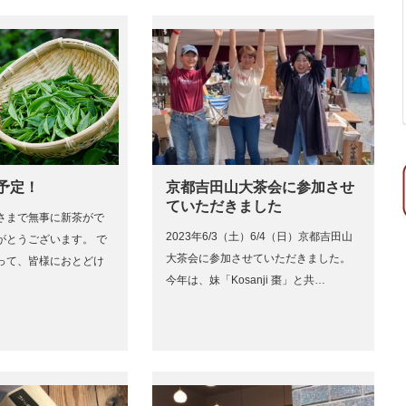
店予定！
京都吉田山大茶会に参加させ
ていただきました
さまで無事に新茶がで
2023年6/3（土）6/4（日）京都吉田山
がとうございます。 で
大茶会に参加させていただきました。
って、皆様におとどけ
今年は、妹「Kosanji 棗」と共…