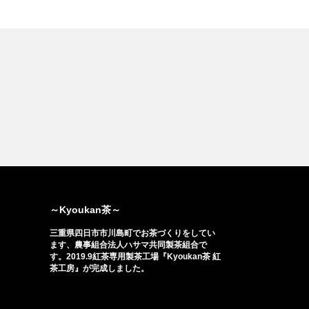
～Kyoukan茶～
三重県四日市市川島町でお茶づくりをしてい
ます、農事組合法人ハサマ共同製茶組合で
す。2019.9紅茶専用製茶工場『Kyoukan茶 紅
茶工房』が完成しました。