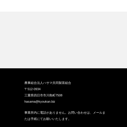
農事組合法人ハサマ共同製茶組合
〒512-0934
三重県四日市市川島町7508
hasama@kyoukan.biz
事業所内に電話がありません。お問い合わせは、メールま
たは手紙にてお願いいたします。